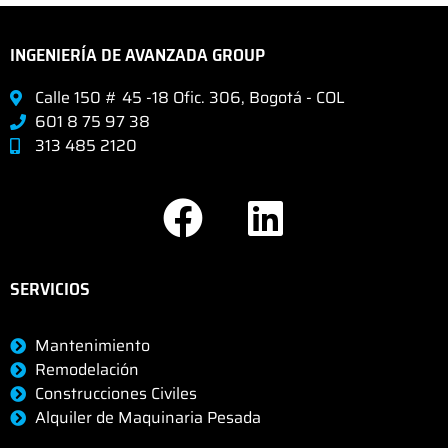
INGENIERÍA DE AVANZADA GROUP
Calle 150 # 45 -18 Ofic. 306, Bogotá - COL
601 8 75 97 38
313 485 2120
F
L
a
i
c
n
SERVICIOS
e
k
b
e
Mantenimiento
Remodelación
o
d
Construcciones Civiles
Alquiler de Maquinaria Pesada
o
i