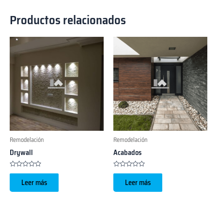
Productos relacionados
Remodelación
Remodelación
Drywall
Acabados
Valorado
Valorado
con
con
Leer más
Leer más
0
0
de
de
5
5