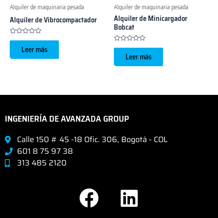
Alquiler de maquinaria pesada
Alquiler de maquinaria pesada
Alquiler de Minicargador
Alquiler de Vibrocompactador
Bobcat
Valorado
con
Valorado
Leer más
0
con
Leer más
de
0
5
de
5
INGENIERÍA DE AVANZADA GROUP
Calle 150 # 45 -18 Ofic. 306, Bogotá - COL
601 8 75 97 38
313 485 2120
F
L
a
i