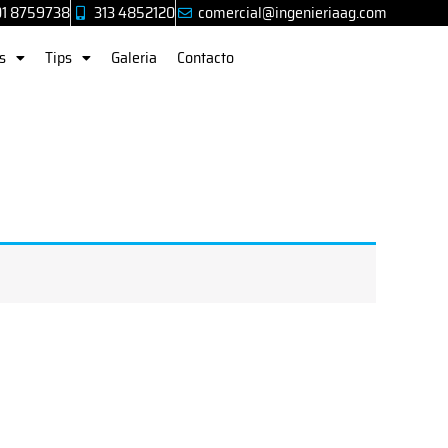
01 8759738
313 4852120
comercial@ingenieriaag.com
s
Tips
Galeria
Contacto