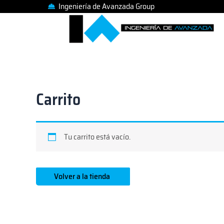
Ir
Ingeniería de Avanzada Group
al
contenido
Carrito
Tu carrito está vacío.
Volver a la tienda