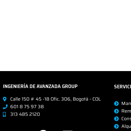
INGENIERÍA DE AVANZADA GROUP
SERVIC
Calle 150 # 45 -18 Ofic. 306, Bogotá - COL
Man
601 8 75 97 38
Rem
313 485 2120
Cons
F
L
Alqu